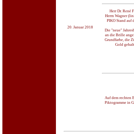
Herr Dr. René F
Herrn Wagner (li
PIKO Stand auf d
20. Januar 2018
Die "neue" Jahresbr
an die Brille ang
Grundfarbe, die Z
Gold gehal
Auf dem rechten B
Piktogramme in Go