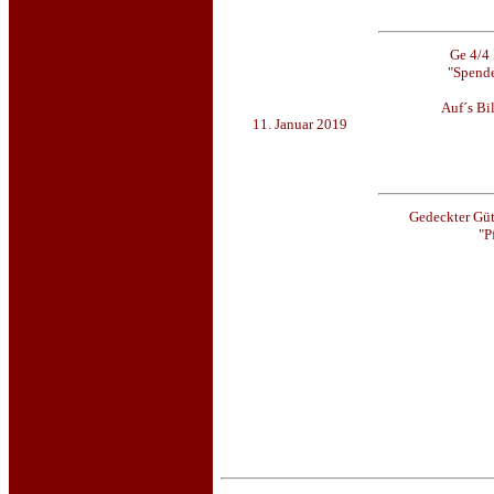
Ge 4/4 
"Spende
Auf´s Bi
11. Januar 2019
Gedeckter Güt
"P