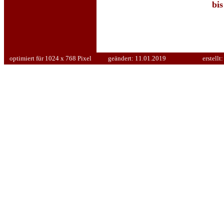
bi
optimiert für 1024 x 768 Pixel
geändert:
11.01.2019
erstellt