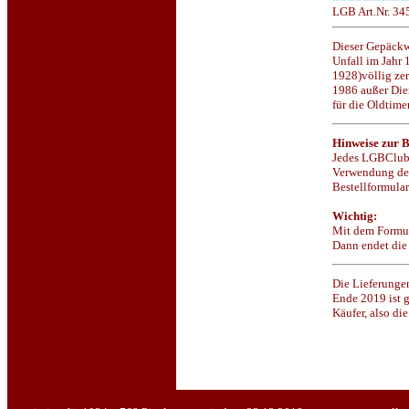
LGB Art.Nr. 34
Dieser Gepäckw
Unfall im Jahr
1928)völlig ze
1986 außer Die
für die Oldtime
Hinweise zur B
Jedes LGBClubm
Verwendung des 
Bestellformular
Wichtig:
Mit dem Formul
Dann endet die
Die Lieferunge
Ende 2019 ist g
Käufer, also di