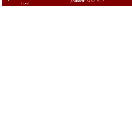
geändert:
24.08.2025
Pixel