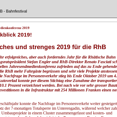
B - Bahnfestival
dienkonferenz 2019
kblick 2019!
iches und strenges 2019 für die RhB
hr erfolgreiches, aber auch forderndes Jahr für die Rhätische Bahn
sratspräsident Stefan Engler und RhB-Direktor Renato Fasciati sc
onellen Jahresendmedienkonferenz zufrieden auf das zu Ende gehende
die RhB mehr Fahrgäste begrüssen und sehr viele Projekte anstossen
Die Nachfrage im Personenverkehr stieg bis Ende Oktober 2019 um 4
utoverlad konnte per diesem Stichtag eine Zunahme der transportier
.1 Prozent verzeichnet werden. Bei nach wie vor sehr grosser Bautä
Investitionen in die Infrastruktur mit 254 Millionen Franken einen n
schäftsjahr konnte die Nachfrage im Personenverkehr weiter gesteigert
otz der 7-monatigen Totalsperre im Unterengadin, während welcher zah
 Umbauprojekte in einem Cluster zusammengefasst und kosten- und