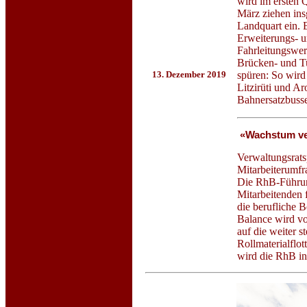
wird im ersten Q
März ziehen ins
Landquart ein.
Erweiterungs- 
Fahrleitungswer
Brücken- und Tu
spüren: So wird
13. Dezember 2019
Litzirüti und Ar
Bahnersatzbusse
«Wachstum ve
Verwaltungsratsp
Mitarbeiterumfr
Die RhB-Führung
Mitarbeitenden 
die berufliche 
Balance wird vo
auf die weiter s
Rollmaterialflo
wird die RhB in 