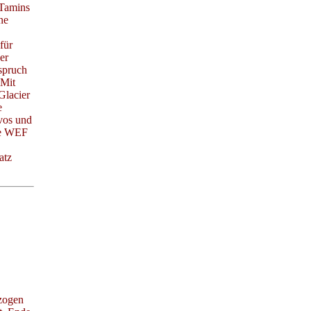
-Tamins
ne
für
er
spruch
 Mit
Glacier
e
vos und
ie WEF
atz
ezogen