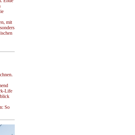
t. Ende
n
ie
en, mit
esonders
wischen
ichnen.
mend
rk-Life
blick
n: So