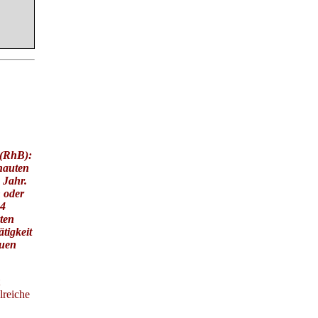
 (RhB):
hauten
 Jahr.
 oder
.4
ten
tigkeit
euen
lreiche