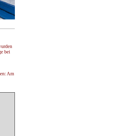
 wurden
e bei
gen: Am