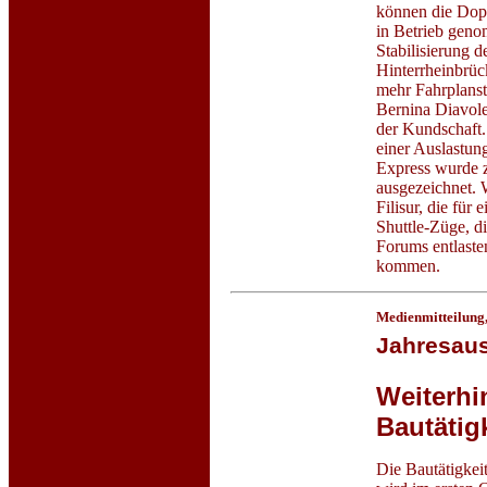
können die Dopp
in Betrieb geno
Stabilisierung d
Hinterrheinbrück
mehr Fahrplanst
Bernina Diavole
der Kundschaft.
einer Auslastun
Express wurde 
ausgezeichnet. 
Filisur, die fü
Shuttle-Züge, 
Forums entlast
kommen.
Medienmitteilung
Jahresaus
Weiterhi
Bautätig
Die Bautätigkei