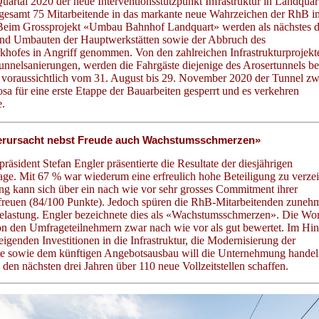
uartal 2020 der neue Interventionsstützpunkt Infrastruktur in Landquar
gesamt 75 Mitarbeitende in das markante neue Wahrzeichen der RhB i
 Beim Grossprojekt «Umbau Bahnhof Landquart» werden als nächstes d
und Umbauten der Hauptwerkstätten sowie der Abbruch des
khofes in Angriff genommen. Von den zahlreichen Infrastrukturprojekt
nnelsanierungen, werden die Fahrgäste diejenige des Arosertunnels b
 voraussichtlich vom 31. August bis 29. November 2020 der Tunnel z
osa für eine erste Etappe der Bauarbeiten gesperrt und es verkehren
.
rursacht nebst Freude auch Wachstumsschmerzen»
räsident Stefan Engler präsentierte die Resultate der diesjährigen
age. Mit 67 % war wiederum eine erfreulich hohe Beteiligung zu verze
 kann sich über ein nach wie vor sehr grosses Commitment ihrer
freuen (84/100 Punkte). Jedoch spüren die RhB-Mitarbeitenden zuneh
Belastung. Engler bezeichnete dies als «Wachstumsschmerzen». Die Wo
n den Umfrageteilnehmern zwar nach wie vor als gut bewertet. Im Hin
teigenden Investitionen in die Infrastruktur, die Modernisierung der
tte sowie dem künftigen Angebotsausbau will die Unternehmung handel
den nächsten drei Jahren über 110 neue Vollzeitstellen schaffen.