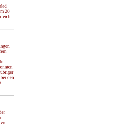
rlad
zum 20
rreicht
ungen
efem
in
konnten
übriger
 bei den
5
der
n
avo