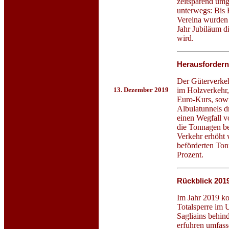
zeitsparend umg
unterwegs: Bis 
Vereina wurden 
Jahr Jubiläum d
wird.
Herausfordern
Der Güterverke
im Holzverkehr,
13. Dezember 2019
Euro-Kurs, sowi
Albulatunnels d
einen Wegfall v
die Tonnagen be
Verkehr erhöht 
beförderten Ton
Prozent.
Rückblick 2019
Im Jahr 2019 ko
Totalsperre im 
Sagliains behin
erfuhren umfass