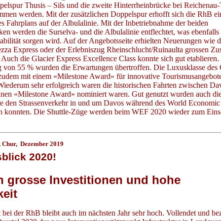
elspur Thusis – Sils und die zweite Hinterrheinbrücke bei Reichenau
mmen werden. Mit der zusätzlichen Doppelspur erhofft sich die RhB ei
es Fahrplans auf der Albulalinie. Mit der Inbetriebnahme der beiden
en werden die Surselva- und die Albulalinie entflechtet, was ebenfalls 
abilität sorgen wird. Auf der Angebotsseite erhielten Neuerungen wie d
zza Express oder der Erlebniszug Rheinschlucht/Ruinaulta grossen Zu
 Auch die Glacier Express Excellence Class konnte sich gut etablieren.
g von 55 % wurden die Erwartungen übertroffen. Die Luxusklasse des 
zudem mit einem «Milestone Award» für innovative Tourismusangebot
Wiederum sehr erfolgreich waren die historischen Fahrten zwischen Da
r einen «Milestone Award» nominiert waren. Gut genutzt wurden auch d
die den Strassenverkehr in und um Davos während des World Economic
en konnten. Die Shuttle-Züge werden beim WEF 2020 wieder zum Eins
, Chur, Dezember 2019
blick 2020!
n grosse Investitionen und hohe
keit
t bei der RhB bleibt auch im nächsten Jahr sehr hoch. Vollendet und b