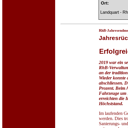
Ort:
Landquart - Rh
RhB-Jahresendme
Jahresrüc
Erfolgre
2019 war ein se
RhB-Verwaltung
an der traditi
Wieder konnte 
abschliessen. 
Prozent. Beim A
Fahrzeuge um 10
erreichten die 
Höchststand.
Im laufenden Ge
werden. Dies tr
Sanierungs- und