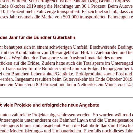
esetzt wurden. Sehr erfolgreich ist der Panoramazug Bernina Express
Ende Oktober 2019 stieg die Nachfrage um 30.1 Prozent. Beim Autove
10.1 Prozent mehr Fahrzeuge transportiert. Es zeichnet sich ab, dass 
ieses Jahr erstmals die Marke von 500‘000 transportierten Fahrzeugen e
des Jahr für die Bündner Güterbahn
hr behauptet sich in einem schwierigen Umfeld. Erschwerende Beding
 mit der Kombination von Überangebot an Holz in Zielmärkten und ti
e das Wegfallen der Transporte vom Ausbruchmaterial des neuen
rücken auf die Erlöse. Zudem hatte auch die Totalsperre im Unterengad
on Transporten für die Bündner Güterbahn zur Folge. Demgegenüber 
i den Branchen Lebensmittel/Getränke, Erdölprodukte sowie Post und 
werden. Insgesamt resultiert beim Güterverkehr bis Ende Oktober 2019
nen ein Minus von 8.9 Prozent und beim Nettoerlös ein Minus von 14.
: viele Projekte und erfolgreiche neue Angebote
nnten zahlreiche Projekte abgeschlossen werden. So wurden während 
Unterengadin unter anderem der Bahnhof Lavin und die Umsteigestatio
dertengerecht um- und ausgebaut. Auch die Bahnhöfe Ilanz und Poschi
ende Modernisierungs- und Umbauarbeiten. Ebenfalls noch dieses Jahr