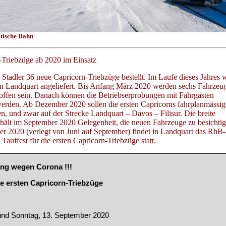
tische Bahn
Triebzüge ab 2020 im Einsatz
 Stadler 36 neue Capricorn-Triebzüge bestellt. Im Laufe dieses Jahres
in Landquart angeliefert. Bis Anfang März 2020 werden sechs Fahrzeug
offen sein. Danach können die Betriebserprobungen mit Fahrgästen
den. Ab Dezember 2020 sollen die ersten Capricorns fahrplanmässig
n, und zwar auf der Strecke Landquart – Davos – Filisur. Die breite
erhält im September 2020 Gelegenheit, die neuen Fahrzeuge zu besichti
er 2020 (verlegt von Juni auf September) findet in Landquart das RhB-
 Tauffest für die ersten Capricorn-Triebzüge statt.
ng wegen Corona !!!
die ersten Capricorn-Triebzüge
und Sonntag, 13. September 2020