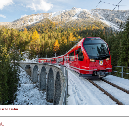
tische Bahn
t: