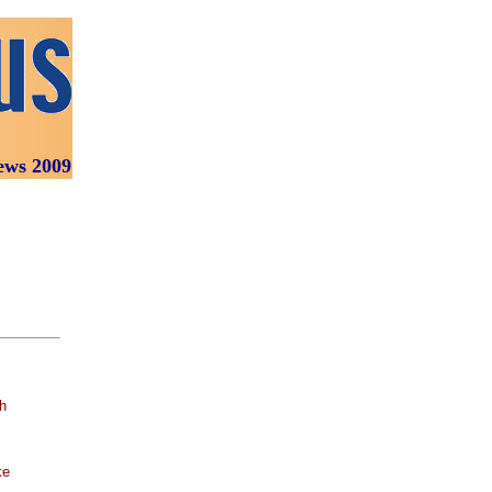
ews 2009
h
ke