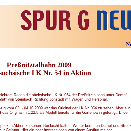
N
Preßnitztalbahn 2009
sächsische I K Nr. 54 in Aktion
 leichtem Regen die sächsische I K Nr. 054 der Preßnitztalbahn unter Dampf
fahrt" von Steinbach Richtung Jöhstadt mit Wagen und Personal.
pzig vom 02. - 04.10.2009 war das Original der I K Nr. 054 zu sehen. Aber auc
das Original in 1:22,5 als Modell bereits für die Gartenbahn gefertigt. Bilder
mpflok in Aktion zu sehen. Bei leicht kaltem Wetter kommen Dampf und Strec
g zur Geltung. Hier ein paar Impressionen von einem Ausflug meiner