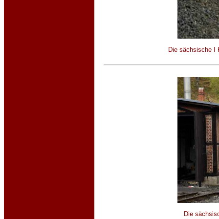
Die sächsische I 
Die sächsis