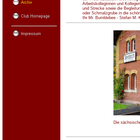
Arbeitskolleginnen und Kollege
und Strecke sowie die Begleitu
oder Schmalzgrube in die schö
Ihr Mr. Bumblebee - Stefan M. 
Die sächsisch