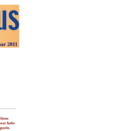
uar 2011
ltons
paar habe
gazin.