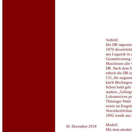
Vorbild:
Die DR importie
1970 dieselelek
aus Lugansk in d
Gesamtleistung 
Maschinen alle
DR. Nach dem St
erhielt die DR e
131, die zuguns
km/h Höchstgesc
Schon bald galt 
starken „Gebirgs
Lokomotiven pr
Thüringer Wald 
sowie im Erzgebi
Vereinheitlichu
1992 wurde aus 
Modell:
30. Dezember 2018
Mit dem attrakt