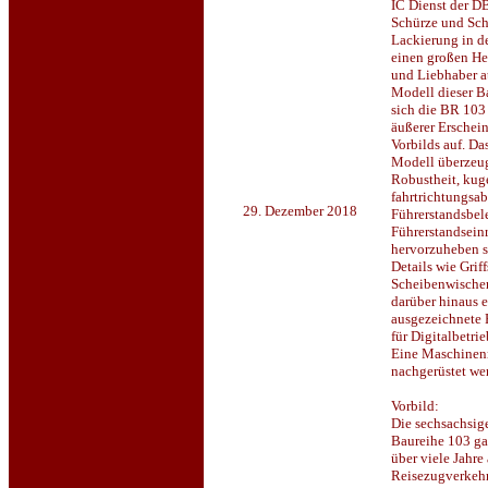
IC Dienst der D
Schürze und Sch
Lackierung in d
einen großen He
und Liebhaber at
Modell dieser B
sich die BR 103
äußerer Erschei
Vorbilds auf. Da
Modell überzeug
Robustheit, kug
fahrtrichtungsa
29. Dezember 2018
Führerstandsbel
Führerstandseinr
hervorzuheben s
Details wie Gri
Scheibenwischer
darüber hinaus 
ausgezeichnete 
für Digitalbetri
Eine Maschinen
nachgerüstet we
Vorbild:
Die sechsachsig
Baureihe 103 ga
über viele Jahre
Reisezugverkehr 