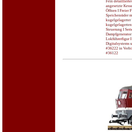
Fein detailliert
angesetzte Kess
Öffnen I Freier 
Speichenräder mi
kugelgelagerter 
kugelgelagerten 
Steuerung I Ser
Dampfgenerator 
Lokführerfigur I
Digitalsystems
#36222 in Verbi
#36122