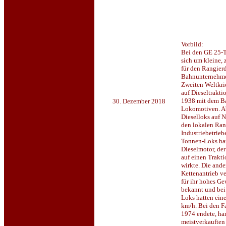
Vorbild:
Bei den GE 25-
sich um kleine,
für den Rangierd
Bahnunternehme
Zweiten Weltkri
auf Dieseltrakt
1938 mit dem Ba
30. Dezember 2018
Lokomotiven. A
Dieselloks auf 
den lokalen Ran
Industriebetrieb
Tonnen-Loks ha
Dieselmotor, der
auf einen Trakti
wirkte. Die ande
Kettenantrieb v
für ihr hohes Ge
bekannt und bei 
Loks hatten ein
km/h. Bei den F
1974 endete, han
meistverkauften