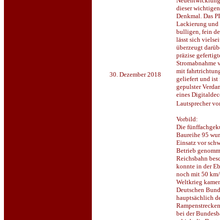
Neuentwicklung
dieser wichtige
Denkmal. Das PI
Lackierung und 
bulligen, fein d
lässt sich viels
überzeugt darübe
präzise gefertig
Stromabnahme v
mit fahrtrichtu
30. Dezember 2018
geliefert und is
gepulster Verda
eines Digitalde
Lautsprecher vor
Vorbild:
Die fünffachgek
Baureihe 95 wur
Einsatz vor schw
Betrieb genomme
Reichsbahn besc
konnte in der E
noch mit 50 km/
Weltkrieg kame
Deutschen Bunde
hauptsächlich d
Rampenstrecken.
bei der Bundesb