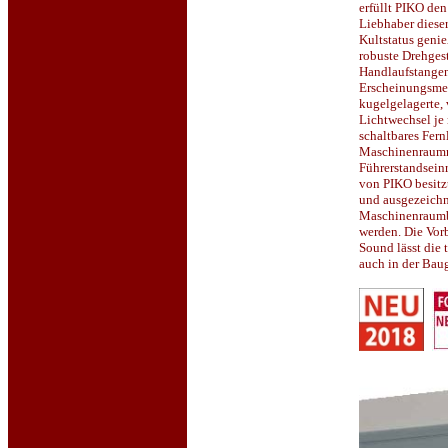
erfüllt PIKO de
Liebhaber dieser
Kultstatus genie
robuste Drehgest
Handlaufstangen
Erscheinungsmer
kugelgelagerte,
Lichtwechsel je 
schaltbares Fernl
Maschinenraumn
Führerstandsein
von PIKO besitz
und ausgezeichn
Maschinenraumb
werden. Die Vorb
Sound lässt die
auch in der Bau