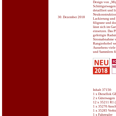
Design von „Mig
Schüttgutwagen.
detailliert und 
Neukonstruktion
30. Dezember 2018
Lackierung und 
filigrane und d
lässt sich im Ga
einsetzen. Das P
gefertigte Radsä
Stromabnahme v
Rangierhobel we
Aussehens viele
und Sammlern f
Inhalt 37150:
1 x Diesellok G
2 x Güterwagen
12 x 35211 R1 
1 x 35270 Ansc
1 x 35285 Verbi
1 x Fahrregler