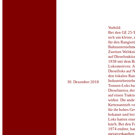
Vorbild:
Bei den GE 25-
sich um kleine,
für den Rangierd
Bahnunternehme
Zweiten Weltkri
auf Dieseltrakt
1938 mit dem Ba
Lokomotiven. A
Dieselloks auf 
den lokalen Ran
Industriebetrieb
30. Dezember 2018
Tonnen-Loks ha
Dieselmotor, der
auf einen Trakti
wirkte. Die ande
Kettenantrieb v
für ihr hohes Ge
bekannt und bei 
Loks hatten ein
km/h. Bei den F
1974 endete, han
meistverkauften