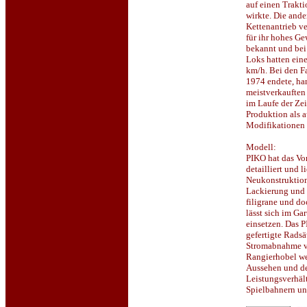
auf einen Trakti
wirkte. Die ande
Kettenantrieb v
für ihr hohes Ge
bekannt und bei 
Loks hatten ein
km/h. Bei den F
1974 endete, han
meistverkauften
im Laufe der Zei
Produktion als 
Modifikationen 
Modell:
PIKO hat das Vo
detailliert und 
Neukonstruktion
Lackierung und 
filigrane und d
lässt sich im Ga
einsetzen. Das P
gefertigte Radsä
Stromabnahme v
Rangierhobel we
Aussehen und de
Leistungsverhält
Spielbahnern un