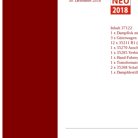
30. Dezember 2018
Inhalt 37122:
1 x Dampflok m
3 x Güterwagen
12 x 35211 R1 
1 x 35270 Ansc
1 x 35285 Verbi
1 x Hand-Fahrre
1 x Transformat
2 x 35268 Scha
1 x Dampfdestill