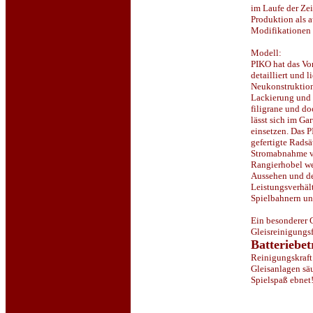
im Laufe der Zei
Produktion als 
Modifikationen 
Modell:
PIKO hat das Vo
detailliert und 
Neukonstruktion
Lackierung und 
filigrane und d
lässt sich im Ga
einsetzen. Das P
gefertigte Radsä
Stromabnahme v
Rangierhobel we
Aussehen und de
Leistungsverhält
Spielbahnern un
Ein besonderer C
Gleisreinigungsf
Batteriebet
Reinigungskraft
Gleisanlagen sä
Spielspaß ebnet