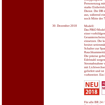
Personenzug mit
starke Einheitsl
Dienst. Die DB 
aus, während ei
noch Mitte der 
30. Dezember 2018
Modell:
Das PIKO Modell
einer vorbildgere
Gesamterscheinun
einsetzen. Die 
besitzt serienm
Schalter zur Sp
Rauchkammertür 
Die präzise gefe
Edelstahl sorgen
Stromabnahme v
mit Lichtwechse
geliefert und is
vorbereitet. Ein
Für alle BR 24 /