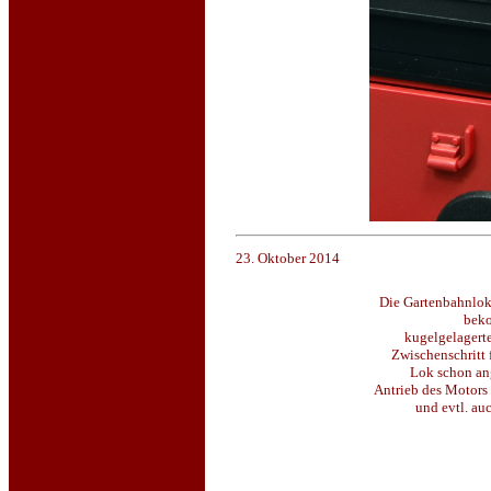
23. Oktober 2014
Die Gartenbahnlok
beko
kugelgelagerte
Zwischenschritt 
Lok schon an
Antrieb des Motors 
und evtl. au