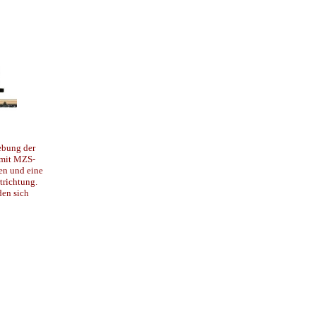
ebung der
 mit MZS-
en und eine
trichtung.
den sich