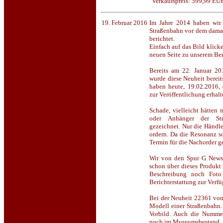
Verkaufspreis: 599,99 EU
19. Februar 2016
Im Jahre 2014 haben wir 
Straßenbahn vor dem dama
berichtet.
Einfach auf das Bild klick
neuen Seite zu unserem Ber
Bereits am 22. Januar 20
wurde diese Neuheit bereit
haben heute, 19.02.2016, d
zur Veröffentlichung erhalt
Schade, vielleicht hätte
oder Anhänger der Str
gezeichnet. Nur die Händle
ordern. Da die Resonanz so
Termin für die Nachorder g
Wir von den Spur G News
schon über dieses Produkt 
Beschreibung noch Foto
Berichterstattung zur Verf
Bei der Neuheit 22361 von
Modell einer Straßenbahn.
Vorbild. Auch die Numme
noch im Museumsbestand.