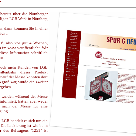
R
bereits über die Nürnberger
ligen LGB Werk in Nürnberg
en, dann kommen Sie in einer
icht.
16, also vor gut 4 Wochen,
s im www. veröffentlicht. Wir
iese Information schriftlich
en.
n noch mehr Kunden von LGB
aßenbahn dieses Produkt
r auf der Messe konnten dort
 groß war, wurde ein zweiter
egeben.
 wurden während der Messe
informiert, hatten aber weder
 nach der Messe für eine
ügung.
 LGB handelt es sich um ein
 Die Lackierung ist wie beim
r des Beiwagens "1251" ist