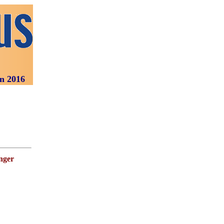
16
nger