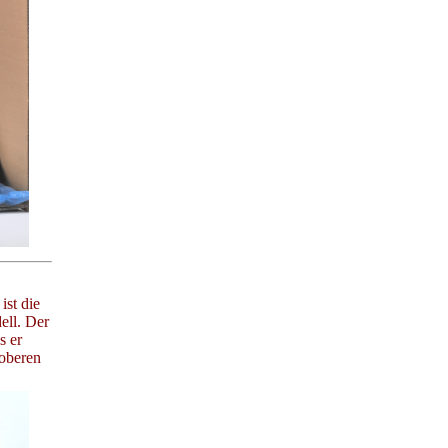
st die
ell. Der
s er
oberen