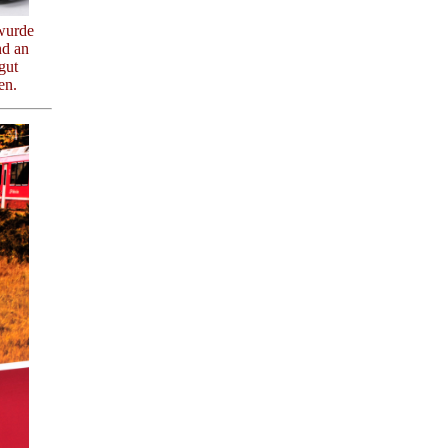
wurde
nd an
gut
en.