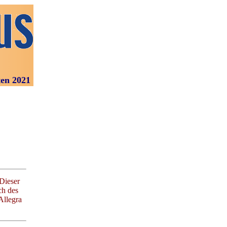
021
Dieser
ch des
llegra