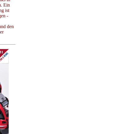
. Ein
g ist
en -
und den
er