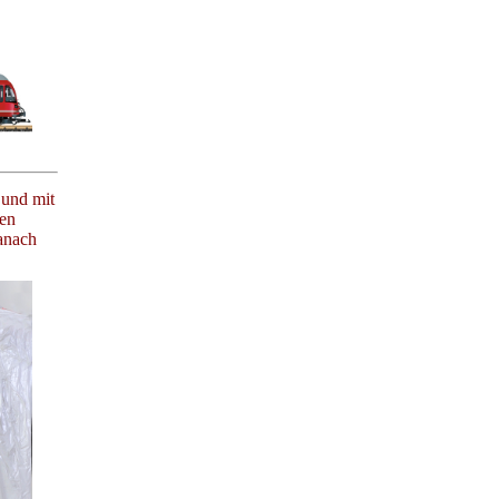
 und mit
ten
anach