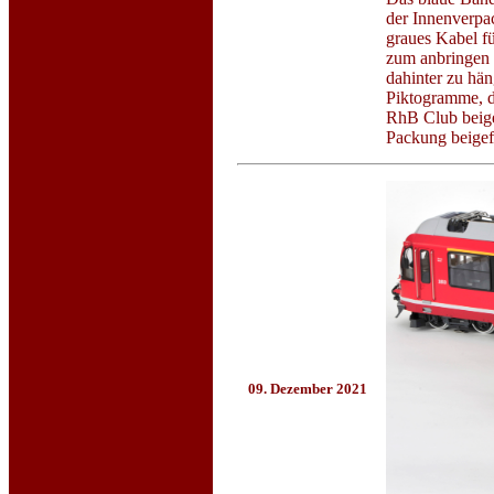
der Innenverpac
graues Kabel f
zum anbringen 
dahinter zu hän
Piktogramme, d
RhB Club beigef
Packung beigef
09. Dezember 2021