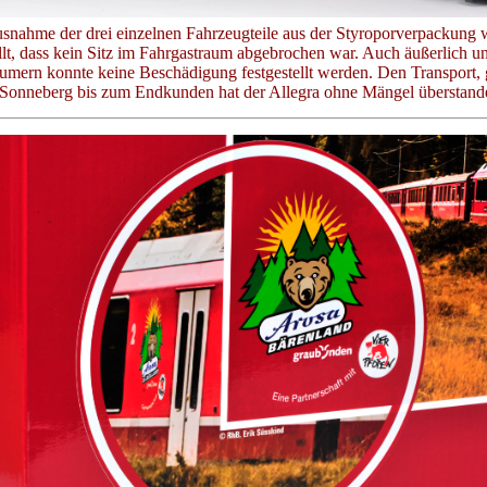
snahme der drei einzelnen Fahrzeugteile aus der Styroporverpackung 
ellt, dass kein Sitz im Fahrgastraum abgebrochen war. Auch äußerlich u
umern konnte keine Beschädigung festgestellt werden. Den Transport, 
n Sonneberg bis zum Endkunden hat der Allegra ohne Mängel überstand