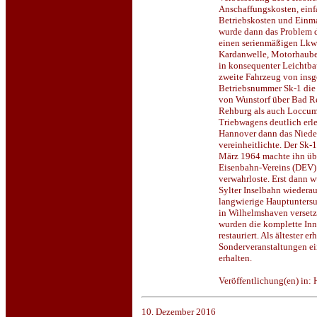
Anschaffungskosten, einf
Betriebskosten und Einm
wurde dann das Problem d
einen serienmäßigen Lkw-
Kardanwelle, Motorhaube,
in konsequenter Leichtb
zweite Fahrzeug von insg
Betriebsnummer Sk-1 die
von Wunstorf über Bad R
Rehburg als auch Loccum
Triebwagens deutlich erl
Hannover dann das Niede
vereinheitlichte. Der Sk-
März 1964 machte ihn übe
Eisenbahn-Vereins (DEV) 
verwahrloste. Erst dann 
Sylter Inselbahn wiedera
langwierige Hauptuntersu
in Wilhelmshaven versetz
wurden die komplette Inn
restauriert. Als ältester
Sonderveranstaltungen ei
erhalten.
Veröffentlichung(en) in:
10. Dezember 2016