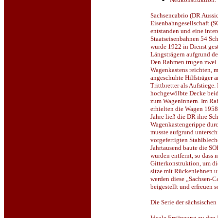
Sachsencabrio (DR Aussic
Eisenbahngesellschaft (
entstanden und eine inte
Staatseisenbahnen 54 Sch
wurde 1922 in Dienst gest
Längsträgern aufgrund de
Den Rahmen trugen zwei a
Wagenkastens reichten, m
angeschuhte Hilfsträger 
Trittbretter als Aufstie
hochgewölbte Decke beids
zum Wageninnern. Im Ra
erhielten die Wagen 195
Jahre ließ die DR ihre S
Wagenkastengerippe durch
musste aufgrund untersch
vorgefertigten Stahlblec
Jahrtausend baute die SO
wurden entfernt, so dass 
Gitterkonstruktion, um d
sitze mit Rückenlehnen un
werden diese „Sachsen-C
beigestellt und erfreuen s
Die Serie der sächsischen
Ideale Ergänzung zu de