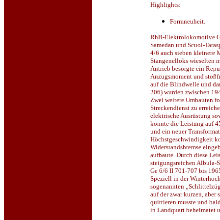
Highlights:
Formneuheit.
RhB-Elektrolokomotive Ge 
Samedan und Scuol-Tarasp
4/6 auch sieben kleinere 
Stangenelloks wieselten 
Antrieb besorgte ein Repu
Anzugsmoment und stoßfre
auf die Blindwelle und da
206) wurden zwischen 194
Zwei weitere Umbauten fol
Streckendienst zu erreich
elektrische Ausrüstung so
konnte die Leistung auf 4
und ein neuer Transformat
Höchstgeschwindigkeit kon
Widerstandsbremse eingeb
aufbaute. Durch diese Le
steigungsreichen Albula-S
Ge 6/6 II 701-707 bis 196
Speziell in der Winterhoc
sogenannten „Schlittelzüg
auf der zwar kurzen, aber
quittieren musste und bald
in Landquart beheimatet u