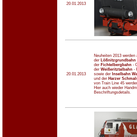
20.01.2013
Neuheiten 2013 werden
der
Lößnitzgrundbahn
der
Fichtelbergbahn
- 
der
Weißeritztalbahn
- 
20.01.2013
sowie der
Inselbahn W
und der
Harzer Schma
von Train Line 45 werde
Hier auch wieder Handm
Beschriftungsdetails.