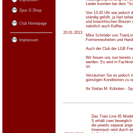
Leider konnten bei dem "Sch
Von 13-20 Uhr war jedoch d
ständig gefüllt, ja fast tei
und knackfrischen Brezen 
natürlich auch Kaffee.
20.01.2013
Mike Schröder von TrainLin
Formenneuheiten und Handm
Auch der Club der LGB Freu
Wir freuen uns nun bereits
werden. Es wird in Fachkre
ist.
Versäumen Sie es jedoch ni
günstigen Konditionen zu o
Ihr Stefan M. Kühnlein - S
Das Train Line 45 Mode
S erhält zwei beweglich
die jeweils separat ang
Innenraum wird durch ei