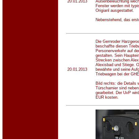
20.01.2013
Außenbeleuchtung wechse
Fenster werden mit typ
Origianl ausgestattet.
Nebenstehend, das ers
Die Gernroder Harzger
beschaffte diesen Trie
Personenverkehr auf der
gestalten. Sein Hauptei
Strecken zwischen Alex
Alexisbad und Stiege. 
20.01.2013
bewährte und seine Aufga
Triebwagen bei der GHE
Bild rechts: die Details 
Türscharnier sind neben
gearbeitet. Der UvP wir
EUR kosten.