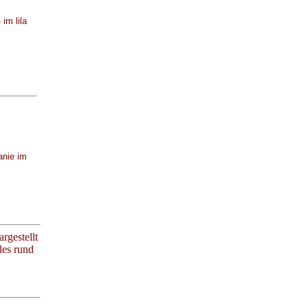
 im lila
anie im
rgestellt
les rund