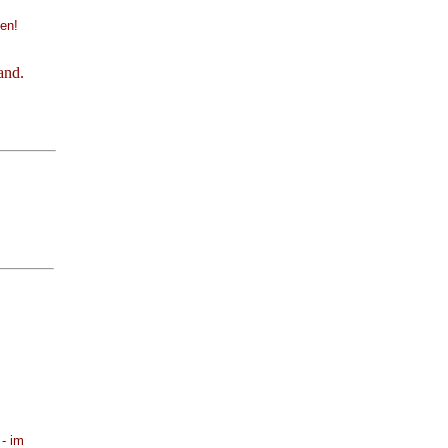
en!
and.
 - im