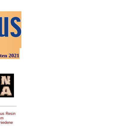
21
aus Resin
im
hiedene