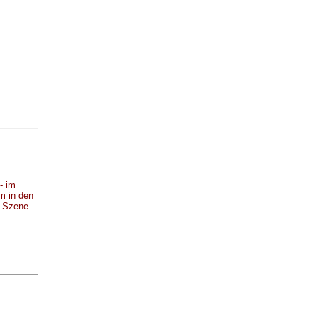
- im
m in den
e Szene