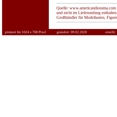
Quelle:
www.americandiorama.com - A
und nicht im Lieferumfang enthalten
Großhändler für Modellautos, Figur
ptimiert für 1024 x 768 Pixel
geändert:
09.02.2020
erstellt