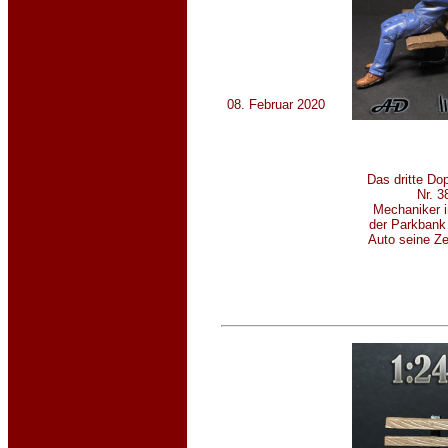
08. Februar 2020
Das dritte Do
Nr. 3
Mechaniker i
der Parkbank
Auto seine Ze