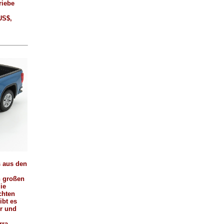
riebe
 US$,
s aus den
n großen
ie
chten
ibt es
or und
rra