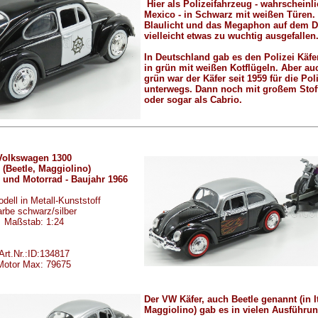
Hier als Polizeifahrzeug - wahrscheinl
Mexico - in Schwarz mit weißen Türen.
Blaulicht und das Megaphon auf dem D
vielleicht etwas zu wuchtig ausgefallen
In Deutschland gab es den Polizei Käfe
in grün mit weißen Kotflügeln. Aber au
grün war der Käfer seit 1959 für die Pol
unterwegs. Dann noch mit großem Stof
oder sogar als Cabrio.
Volkswagen 1300
 (Beetle, Maggiolino)
 und Motorrad - Baujahr 1966
dell in Metall-Kunststoff
rbe schwarz/silber
Maßstab: 1:24
Art.Nr.:ID:134817
Motor Max: 79675
Der VW Käfer, auch Beetle genannt (in I
Maggiolino) gab es in vielen Ausführu