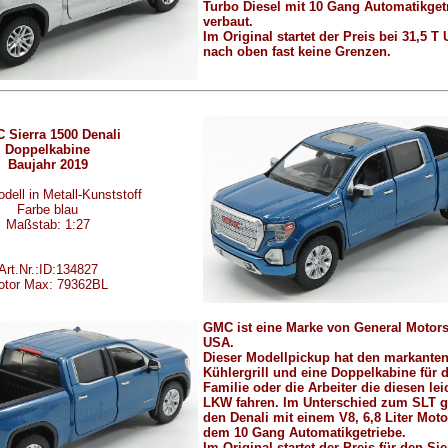
Turbo Diesel mit 10 Gang Automatikget
verbaut.
Im Original startet der Preis bei 31,5 T
nach oben fast keine Grenzen.
 Sierra 1500 Denali
Doppelkabine
Baujahr 2019
dell in Metall-Kunststoff
Farbe blau
Maßstab: 1:27
Art.Nr.:ID:134827
otor Max: 79362BL
GMC ist eine Marke von General Motor
USA.
Dieser Modellpickup hat den markante
Kühlergrill und eine Doppelkabine für d
Familie oder die Arbeiter die diesen lei
LKW fahren. Im Unterschied zum SLT g
den Denali mit einem V8, 6,8 Liter Mot
dem 10 Gang Automatikgetriebe.
Im Original startet der Preis für den Sie