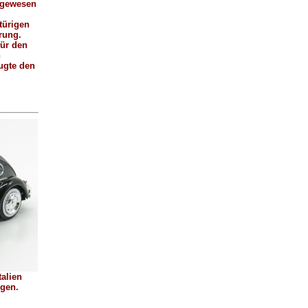
s gewesen
rtürigen
rung.
für den
n
ugte den
talien
ngen.