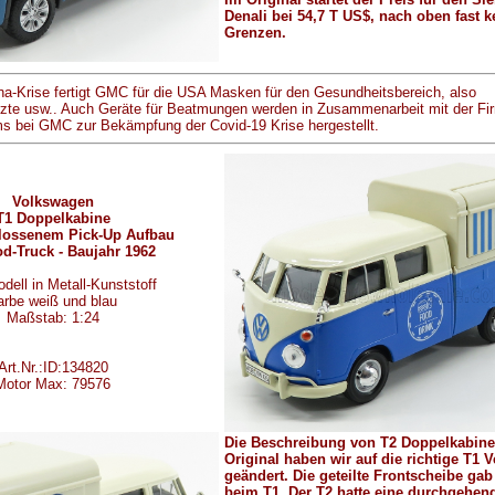
Denali bei 54,7 T US$, nach oben fast k
Grenzen.
ona-Krise fertigt GMC für die USA Masken für den Gesundheitsbereich, also
zte usw.. Auch Geräte für Beatmungen werden in Zusammenarbeit mit der Fi
ms bei GMC zur Bekämpfung der Covid-19 Krise hergestellt.
Volkswagen
T1 Doppelkabine
lossenem Pick-Up Aufbau
d-Truck - Baujahr 1962
dell in Metall-Kunststoff
arbe weiß und blau
Maßstab: 1:24
Art.Nr.:ID:134820
Motor Max: 79576
Die Beschreibung von T2 Doppelkabine
Original haben wir auf die richtige T1 
geändert. Die geteilte Frontscheibe gab
beim T1. Der T2 hatte eine durchgehen