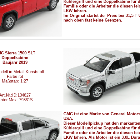
Kühlergrill und eine Doppelkabine für d
Familie oder die Arbeiter die diesen lei
LKW fahren.
Im Original startet der Preis bei 31,5 T
nach oben fast keine Grenzen.
C Sierra 1500 SLT
Doppelkabine
Baujahr 2019
dell in Metall-Kunststoff
Farbe rot
Maßstab: 1:27
Art.Nr.:ID:134827
otor Max: 79361S
GMC ist eine Marke von General Motor
USA.
Dieser Modellpickup hat den markante
Kühlergrill und eine Doppelkabine für d
Familie oder die Arbeiter die diesen lei
LKW fahren. Als Motor ist ein
3.0L Dur