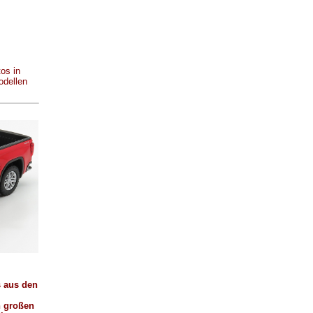
os in
odellen
s aus den
n großen