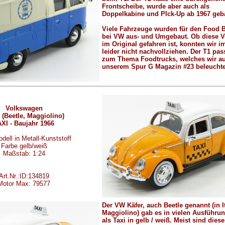
Frontscheibe, wurde aber auch als
Doppelkabine und PIck-Up ab 1967 geb
Viele Fahrzeuge wurden für den Food 
bei VW aus- und Umgebaut. Ob diese V
im Original gefahren ist, konnten wir 
leider nicht nachvollziehen. Der T1 pas
zum Thema Foodtrucks, welches wir au
unserem Spur G Magazin #23 beleuchte
Volkswagen
 (Beetle, Maggiolino)
XI - Baujahr 1966
dell in Metall-Kunststoff
Farbe gelb/weiß
Maßstab: 1:24
Art.Nr.:ID:134819
Motor Max: 79577
Der VW Käfer, auch Beetle genannt (in I
Maggiolino) gab es in vielen Ausführun
als Taxi in gelb / weiß. Meist sind diese