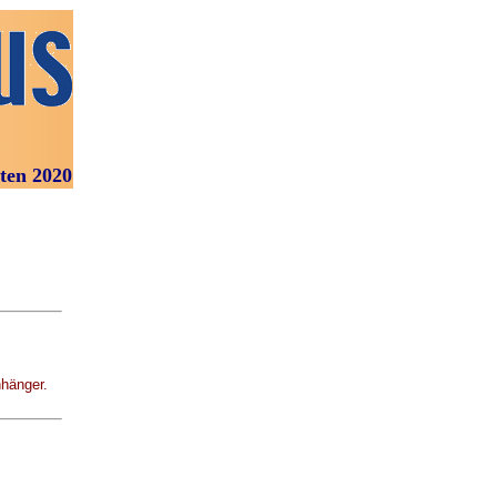
020
hänger.