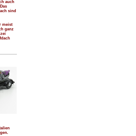
ich auch
 Das
ach sind
.
r meist
ch ganz
izei
fdach
talien
ngen.