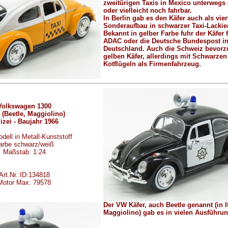
zweitürigen Taxis in Mexico unterweg
oder vielleicht noch fahrbar.
In Berlin gab es den Käfer auch als vie
Sonderaufbau in schwarzer Taxi-Lackie
Bekannt in gelber Farbe fuhr der Käfer 
ADAC oder die Deutsche Bundespost i
Deutschland. Auch die Schweiz bevorz
gelben Käfer, allerdings mit Schwarzen
Kotflügeln als Firmenfahrzeug.
Volkswagen 1300
 (Beetle, Maggiolino)
izei - Baujahr 1966
dell in Metall-Kunststoff
arbe schwarz/weiß
Maßstab: 1:24
Art.Nr.:ID:134818
Motor Max: 79578
Der VW Käfer, auch Beetle genannt (in I
Maggiolino) gab es in vielen Ausführu