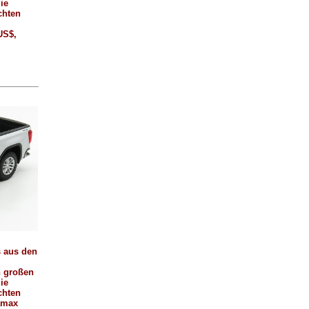
ie
chten
 US$,
s aus den
n großen
ie
chten
amax