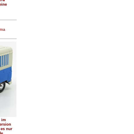
eine
rma
 im
Version
 es nur
de