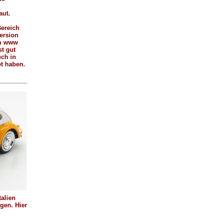
aut.
Bereich
ersion
im www
st gut
ch in
t haben.
talien
gen. Hier