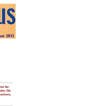
uar 2011
ine für
den. Die
usätzen,