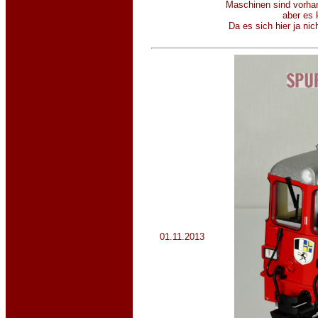
Maschinen sind vorhand
aber es 
Da es sich hier ja n
01.11.2013