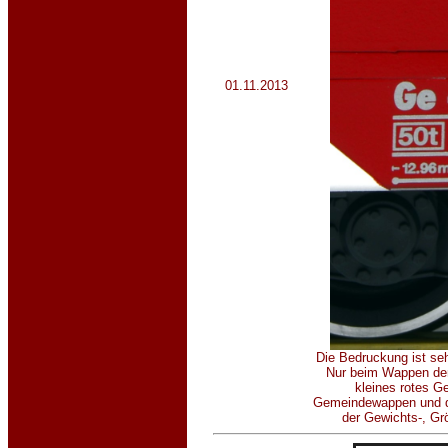
01.11.2013
Die Bedruckung ist seh
Nur beim Wappen der
kleines rotes G
Gemeindewappen und de
der Gewichts-, Gr