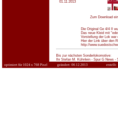
01.11.2013
Zum Download einf
Die Original Ge 4/4 II 
Das neue Kleid mit "edel
Vorstellung der Lok war
Hier der Link über den R
http://www.suedostschwe
Bis z
ur nächsten Sonderlokomotive:
Ihr Stefan M. Kühnlein - Spur G News -
optimiert für 1024 x 768 Pixel
geändert:
06.12.2013
erstellt