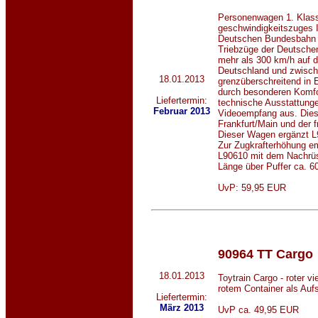
Personenwagen 1. Klass
geschwindigkeitszuges 
Deutschen Bundesbahn 
Triebzüge der Deutschen
mehr als 300 km/h auf d
Deutschland und zwisch
18.01.2013
grenzüberschreitend in 
durch besonderen Komfo
Liefertermin:
technische Ausstattunge
Februar 2013
Videoempfang aus. Dies
Frankfurt/Main und der 
Dieser Wagen ergänzt L
Zur Zugkrafterhöhung e
L90610 mit dem Nachrüs
Länge über Puffer ca. 6
UvP: 59,95 EUR
90964 TT Cargo
18.01.2013
Toytrain Cargo - roter v
rotem Container als Auf
Liefertermin:
März 2013
UvP ca. 49,95 EUR