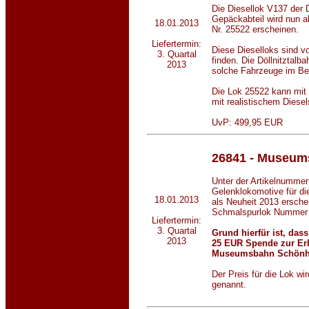
Die Diesellok V137 der
Gepäckabteil wird nun al
18.01.2013
Nr. 25522 erscheinen.
Liefertermin:
Diese Dieselloks sind v
3. Quartal
finden. Die Döllnitztalb
2013
solche Fahrzeuge im Be
Die Lok 25522 kann mi
mit realistischem Diese
UvP: 499,95 EUR
26841 - Museum
Unter der Artikelnummer
Gelenklokomotive für 
18.01.2013
als Neuheit 2013 erschei
Schmalspurlok Nummer
Liefertermin:
3. Quartal
Grund hierfür ist, das
2013
25 EUR Spende zur Erh
Museumsbahn Schönhe
Der Preis für die Lok w
genannt.