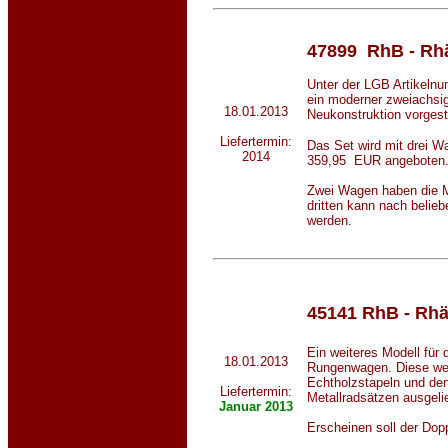
47899 RhB - Rh
Unter der LGB Artikelnu
ein moderner zweiachsig
18.01.2013
Neukonstruktion vorgeste
Liefertermin:
Das Set wird mit drei 
2014
359,95 EUR angeboten. 
Zwei Wagen haben die M
dritten kann nach belieb
werden.
45141 RhB
- Rh
Ein weiteres Modell für
18.01.2013
Rungenwagen. Diese wer
Echtholzstapeln und den
Liefertermin:
Metallradsätzen ausgelie
Januar 2013
Erscheinen soll der Dop