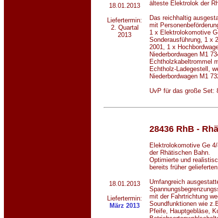
älteste Elektrolok der 
18.01.2013
Das reichhaltig ausgesta
Liefertermin:
mit Personenbeförderun
2. Quartal
1 x Elektrolokomotive Ge
2013
Sonderausführung, 1 x 
2001, 1 x Hochbordwage
Niederbordwagen M1 734
Echtholzkabeltrommel mi
Echtholz-Ladegestell, w
Niederbordwagen M1 73
UvP für das große Set:
28436
RhB - Rhä
Elektrolokomotive Ge 4
der Rhätischen Bahn.
Optimierte und realisti
bereits früher gelieferte
Umfangreich ausgestatt
18.01.2013
Spannungsbegrenzungssy
mit der Fahrtrichtung w
Liefertermin:
Soundfunktionen wie z.
März 2013
Pfeife, Hauptgebläse, K