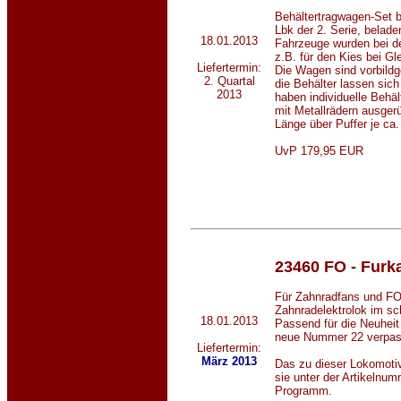
Behältertragwagen-Set 
Lbk der 2. Serie, belade
18.01.2013
Fahrzeuge wurden bei de
z.B. für den Kies bei G
Liefertermin:
Die Wagen sind vorbildge
2. Quartal
die Behälter lassen sic
2013
haben individuelle Beh
mit Metallrädern ausgerü
Länge über Puffer je ca
UvP 179,95 EUR
23460
FO - Furk
Für Zahnradfans und FO
Zahnradelektrolok im sc
18.01.2013
Passend für die Neuheit
neue Nummer 22 verpas
Liefertermin:
März 2013
Das zu dieser Lokomoti
sie unter der Artikelnu
Programm.