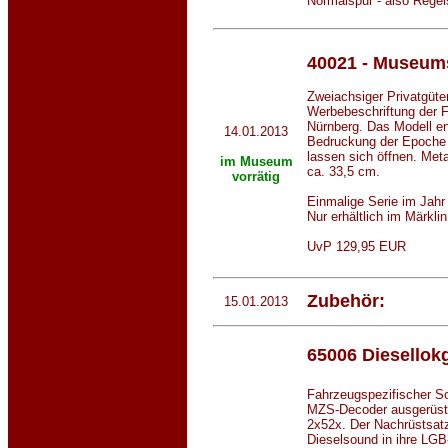
Normalspur - also Regel
40021 - Museum
Zweiachsiger Privatgüte
Werbebeschriftung der F
Nürnberg. Das Modell en
14.01.2013
Bedruckung der Epoche 
lassen sich öffnen. Meta
im Museum
ca. 33,5 cm.
vorrätig
Einmalige Serie im Jahr
Nur erhältlich im Märkl
UvP 129,95 EUR
Zubehör:
15.01.2013
65006 Diesellok
Fahrzeugspezifischer So
MZS-Decoder ausgerüst
2x52x. Der Nachrüstsatz
Dieselsound in ihre LGB