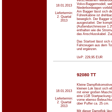
verschiedenen Niederbo
Volvo-Baggermodell, wel
18.01.2013
Niederbordwagen vorbild
Am Bagger lässt sich di
Liefertermin:
Führerkabine ist drehba
2. Quartal
beweglich. Der Bagger is
2013
ausgestattet. Der komple
(Außendurchmesser 1.2
enthalten wie die Strom
das Anschlusskabel. Zu
Das Startset lässt sich n
Fahrzeugen aus dem To
und ergänzen.
UvP: 229,95 EUR
92080 TT
Kleine Dampflokomotive 
kleinen Lok lässt sich e
18.01.2013
mit einer großen Maschi
eine LGB Startpackung i
Liefertermin:
vorne ebenso Beleuchtu
2. Quartal
über Puffer ca. 25 cm.
2013
Mit dieser Dampflok läs