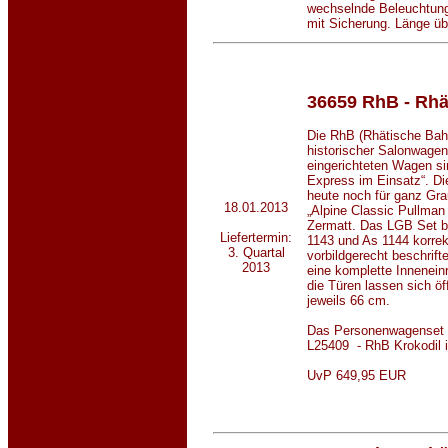
wechselnde Beleuchtun
mit Sicherung. Länge üb
36659 RhB - Rhä
Die RhB (Rhätische Bahn
historischer Salonwagen
eingerichteten Wagen si
Express im Einsatz“. D
heute noch für ganz Gr
18.01.2013
„Alpine Classic Pullman
Zermatt. Das LGB Set b
Liefertermin:
1143 und As 1144 korre
3. Quartal
vorbildgerecht beschrifte
2013
eine komplette Innenein
die Türen lassen sich ö
jeweils 66 cm.
Das Personenwagenset 
L25409 - RhB Krokodil i
UvP 649,95 EUR