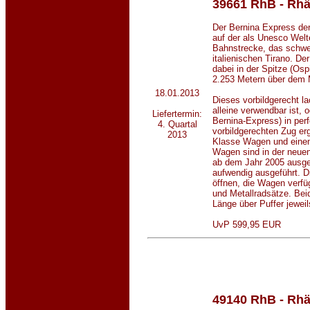
39661
RhB - Rhä
Der Bernina Express der
auf der als Unesco Wel
Bahnstrecke, das schwe
italienischen Tirano. Der
dabei in der Spitze (Osp
2.253 Metern über dem 
18.01.2013
Dieses vorbildgerecht l
alleine verwendbar ist,
Liefertermin:
Bernina-Express) in per
4. Quartal
vorbildgerechten Zug er
2013
Klasse Wagen und einem
Wagen sind in der neue
ab dem Jahr 2005 ausgef
aufwendig ausgeführt. D
öffnen, die Wagen verfü
und Metallradsätze. Bei
Länge über Puffer jewei
UvP 599,95 EUR
49140 RhB - Rhä