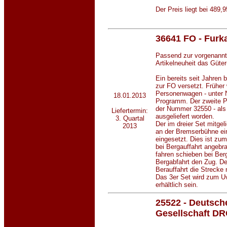
Der Preis liegt bei 489
36641 FO - Furk
Passend zur vorgenannte
Artikelneuheit das Güte
Ein bereits seit Jahren
zur FO versetzt. Früher 
Personenwagen - unter 
18.01.2013
Programm. Der zweite Pe
der Nummer 32550 - als
Liefertermin:
ausgeliefert worden.
3. Quartal
Der im dreier Set mitge
2013
an der Bremserbühne ein
eingesetzt. Dies ist zu
bei Bergauffahrt angebr
fahren schieben bei Ber
Bergabfahrt den Zug. Der
Berauffahrt die Strecke 
Das 3er Set wird zum U
erhältlich sein.
25522 - Deutsc
Gesellschaft D