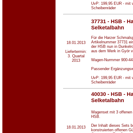
UvP: 199,95 EUR - mit v
Scheibenräder
37731 - HSB - H
Selketalbahn
Für die Harzer Schmals
Artikelnummer 37731 ei
18.01.2013
der HSB nun in Dunkelro
aus dem Werk in Györ 
Liefertermin:
3. Quartal
Wagen-Nurmmer 900-44
2013
Passender Ergänzungs
UvP: 199,95 EUR - mit v
Scheibenräder
40030
- HSB - H
Selketalbahn
Wagenset mit 3 offenen
HSB.
Der Inhalt dieses Sets 
18.01.2013
konstruierten offenen G