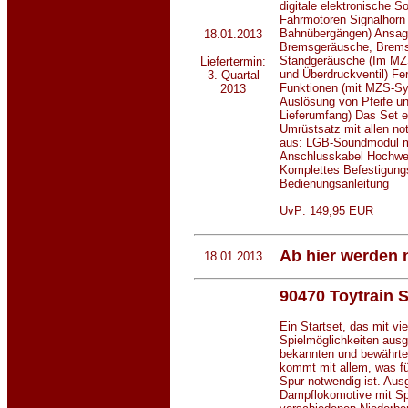
digitale elektronische S
Fahrmotoren Signalhorn 
Bahnübergängen) Ansage
18.01.2013
Bremsgeräusche, Bremse
Standgeräusche (Im MZS
Liefertermin:
und Überdruckventil) Fe
3. Quartal
Funktionen (mit MZS-S
2013
Auslösung von Pfeife un
Lieferumfang) Das Set e
Umrüstsatz mit allen no
aus: LGB-Soundmodul mi
Anschlusskabel Hochwer
Komplettes Befestigungs
Bedienungsanleitung
UvP: 149,95 EUR
Ab hier werden 
18.01.2013
90470 Toytrain S
Ein Startset, das mit vi
Spielmöglichkeiten ausges
bekannten und bewährte
kommt mit allem, was für
Spur notwendig ist. Ausg
Dampflokomotive mit Spi