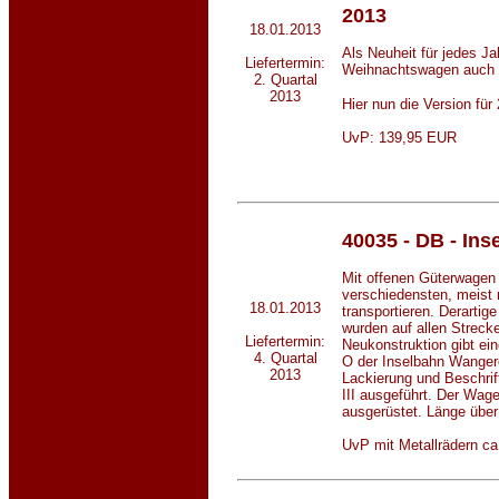
2013
18.01.2013
Als Neuheit für jedes Jah
Liefertermin:
Weihnachtswagen auch 2
2. Quartal
2013
Hier nun die Version für
UvP: 139,95 EUR
40035 - DB - In
Mit offenen Güterwagen 
verschiedensten, meist
18.01.2013
transportieren. Derart
wurden auf allen Streck
Liefertermin:
Neukonstruktion gibt e
4. Quartal
O der Inselbahn Wangero
2013
Lackierung und Beschri
III ausgeführt. Der Wage
ausgerüstet. Länge über
UvP mit Metallrädern c