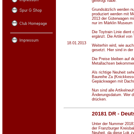
gefertigt habe.
Grundsätzlich werden nu
produziert werden mit M
2013 der Güterwagen mit
nur im Märklin Museum i
Die Toytrain Linie dien
ergänzt. Die Artikel von
18.01.2013
Weiterhin wird, wie au
gesetzt. Hier sind in d
Die Preise bleiben auf
Metallachsen bekomme
Als richtige Neuheit se
Baureihe Za (Knickkess
Gepäckwagen mit Dachst
Nun sind alle Artikelneu
Änderungsdatum. Wer die
drücken.
20181 DR - Deu
Unter der Nummer 20181
der Franzburger Kreisba
Neuheit, da diese Lok 