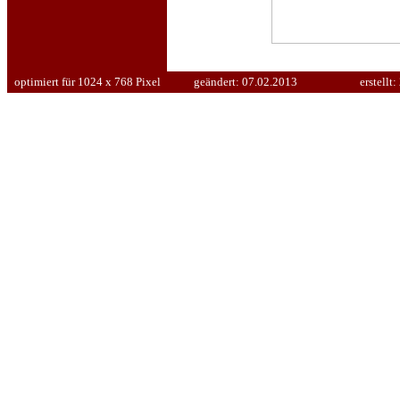
optimiert für 1024 x 768 Pixel
geändert:
07.02.2013
erstellt