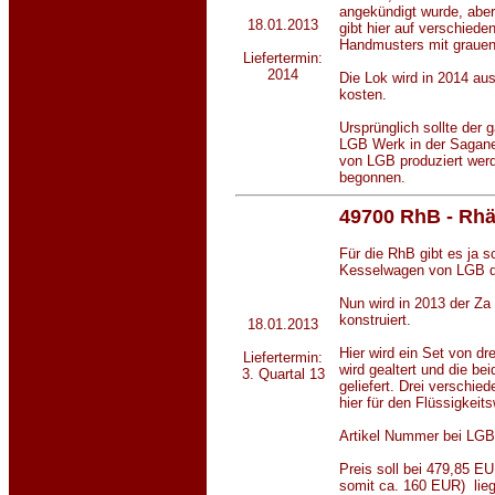
angekündigt wurde, aber 
18.01.2013
gibt hier auf verschiede
Handmusters mit grauen 
Liefertermin:
2014
Die Lok wird in 2014 aus
kosten.
Ursprünglich sollte der
LGB Werk in der Sagane
von LGB produziert werd
begonnen.
49700 RhB - Rhä
Für die RhB gibt es ja sc
Kesselwagen von LGB d
Nun wird in 2013 der Z
konstruiert.
18.01.2013
Hier wird ein Set von d
Liefertermin:
wird gealtert und die b
3. Quartal 13
geliefert. Drei verschi
hier für den Flüssigkei
Artikel Nummer bei LGB
Preis soll bei 479,85 EU
somit ca. 160 EUR) lie