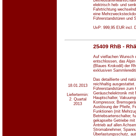
Betriebsartenwahlschalte
elektrisch heb- und se
Fahrtrichtung wechselnd.
eine Mehrzwecksteckdos
Führerstandstüren und 
UvP: 999,95 EUR incl. D
25409 RhB - Rhä
Auf vielfachen Wunsch 
entschlossen, das Alpin 
(Blaues Krokodil) der R
exklusiven Sammleredit
Das detaillierte und nat
reichhaltig ausgestattet.
18.01.2013
Führerstandstüren zum 
Geräuschelektronik mit 
Liefertermin:
Hauptschalter, Vakuum
2. Quartal
Kompressor, Bremsgerä
2013
Auslösung der Pfeife, F
Funktionen (mit Mehrzu
Betriebsartenschalter, f
gekapselte Getriebe mit 
Antrieb auf allen Achsen
Stromabnehmer, Spann
Überlastungsschutz, aut