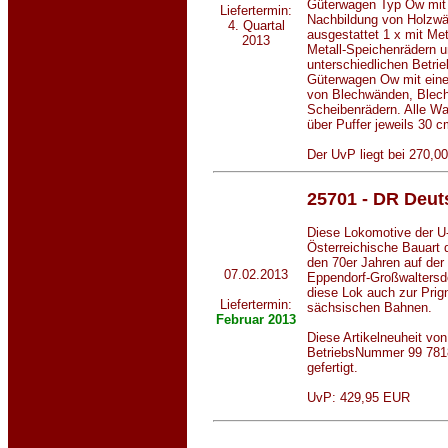
Güterwagen Typ Ow mit 
Liefertermin:
Nachbildung von Holzwä
4. Quartal
ausgestattet 1 x mit Met
2013
Metall-Speichenrädern u
unterschiedlichen Betri
Güterwagen Ow mit eine
von Blechwänden, Blecht
Scheibenrädern. Alle Wa
über Puffer jeweils 30 c
Der UvP liegt bei 270,0
25701 - DR Deu
Diese Lokomotive der U-
Österreichische Bauart di
den 70er Jahren auf de
07.02.2013
Eppendorf-Großwaltersd
diese Lok auch zur Prig
Liefertermin:
sächsischen Bahnen.
Februar
2013
Diese Artikelneuheit von
BetriebsNummer 99 781
gefertigt.
UvP: 429,95 EUR