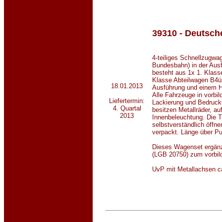
39310 - Deutsc
4-teiliges Schnellzugwa
Bundesbahn) in der Ausf
besteht aus 1x 1. Klass
Klasse Abteilwagen B4üm
18.01.2013
Ausführung und einem 
Alle Fahrzeuge in vorbil
Liefertermin:
Lackierung und Bedruck
4. Quartal
besitzen Metallräder, a
2013
Innenbeleuchtung. Die T
selbstverständlich öffne
verpackt. Länge über Pu
Dieses Wagenset ergänz
(LGB 20750) zum vorbil
UvP mit Metallachsen c