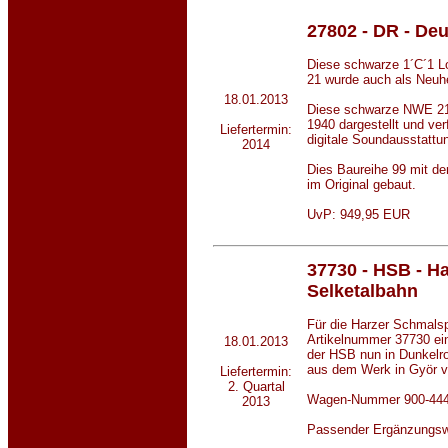
27802
- DR - De
Diese schwarze 1´C´1 L
21 wurde auch als Neuhe
18.01.2013
Diese schwarze NWE 21 
1940 dargestellt und ver
Liefertermin:
digitale Soundausstattu
2014
Dies Baureihe 99 mit de
im Original gebaut.
UvP: 949,95 EUR
37730 - HSB - H
Selketalbahn
Für die Harzer Schmals
Artikelnummer 37730 ei
18.01.2013
der HSB nun in Dunkelro
aus dem Werk in Györ 
Liefertermin:
2. Quartal
Wagen-Nummer 900-44
2013
Passender Ergänzungs