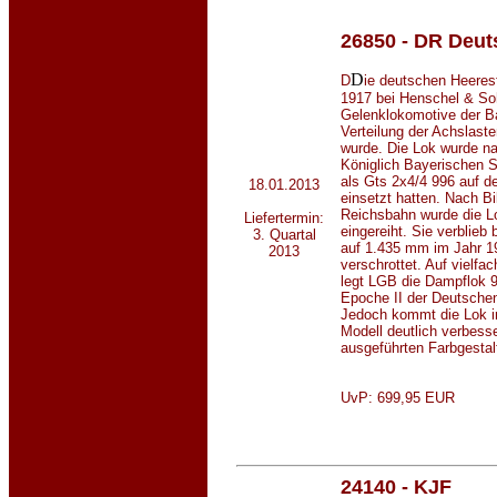
26850 - DR Deu
D
D
ie deutschen Heeres
1917 bei Henschel & So
Gelenklokomotive der Ba
Verteilung der Achslast
wurde. Die Lok wurde na
Königlich Bayerischen S
als Gts 2x4/4 996 auf d
18.01.2013
einsetzt hatten. Nach B
Reichsbahn wurde die L
Liefertermin:
eingereiht. Sie verblieb
3. Quartal
auf 1.435 mm im Jahr 19
2013
verschrottet. Auf vielf
legt LGB die Dampflok 9
Epoche II der Deutsche
Jedoch kommt die Lok i
Modell deutlich verbesse
ausgeführten Farbgestal
UvP: 699,95 EUR
24140 - KJF