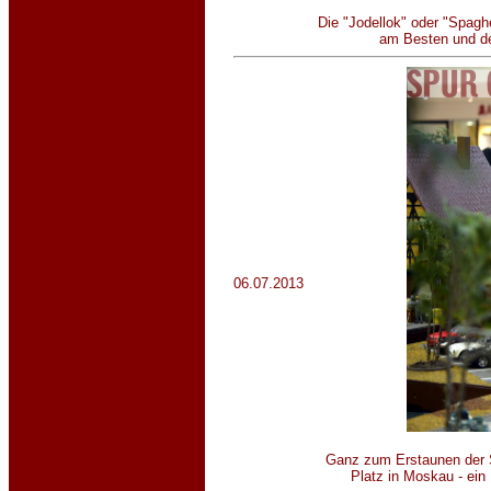
Die "Jodellok" oder "Spagh
am Besten und der
06.07.2013
Ganz zum Erstaunen der S
Platz in Moskau - ein