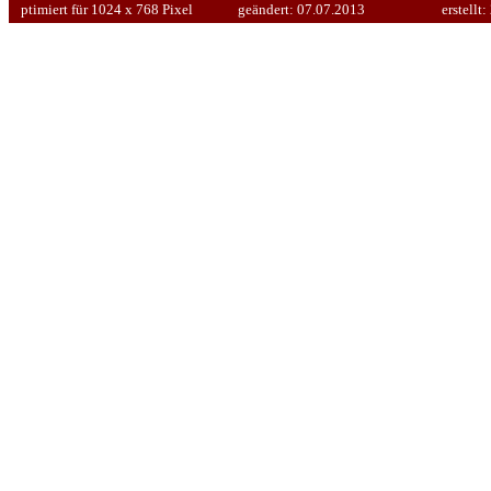
ptimiert für 1024 x 768 Pixel
geändert:
07.07.2013
erstellt